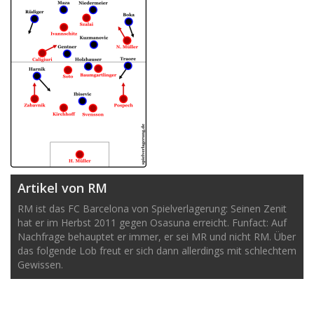
Artikel von RM
RM ist das FC Barcelona von Spielverlagerung: Seinen Zenit
hat er im Herbst 2011 gegen Osasuna erreicht. Funfact: Auf
Nachfrage behauptet er immer, er sei MR und nicht RM. Über
das folgende Lob freut er sich dann allerdings mit schlechtem
Gewissen.