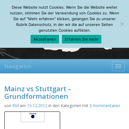
Friday, 07.08.2026
Diese Website nutzt Cookies. Wenn Sie die Website weiter
Mein Account
About
Autoren
Leseempfehlungen
FAQ
nutzen, stimmen Sie der Verwendung von Cookies zu. Wenn
Sie auf "Mehr erfahren" klicken, gelangen Sie zu unserer
Rubrik Datenschutz, in der wir die auf unseren Seiten
genutzten Cookies auflisten.
Akzeptieren
Erfahren Sie mehr
Navigation
Toggl
navig
Mainz vs Stuttgart –
Grundformationen
von
RM
am
15.12.2012
in den Kategorien mit
0 Kommentaren