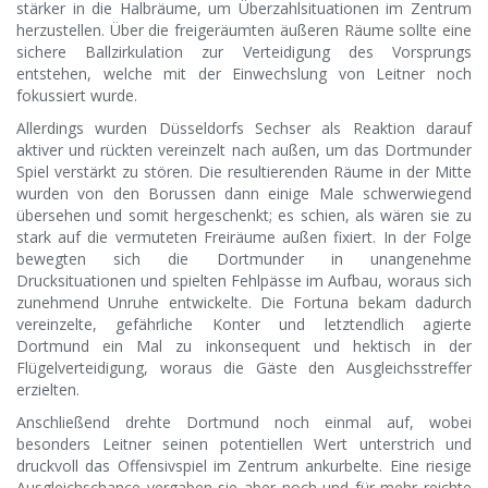
stärker in die Halbräume, um Überzahlsituationen im Zentrum
herzustellen. Über die freigeräumten äußeren Räume sollte eine
sichere Ballzirkulation zur Verteidigung des Vorsprungs
entstehen, welche mit der Einwechslung von Leitner noch
fokussiert wurde.
Allerdings wurden Düsseldorfs Sechser als Reaktion darauf
aktiver und rückten vereinzelt nach außen, um das Dortmunder
Spiel verstärkt zu stören. Die resultierenden Räume in der Mitte
wurden von den Borussen dann einige Male schwerwiegend
übersehen und somit hergeschenkt; es schien, als wären sie zu
stark auf die vermuteten Freiräume außen fixiert. In der Folge
bewegten sich die Dortmunder in unangenehme
Drucksituationen und spielten Fehlpässe im Aufbau, woraus sich
zunehmend Unruhe entwickelte. Die Fortuna bekam dadurch
vereinzelte, gefährliche Konter und letztendlich agierte
Dortmund ein Mal zu inkonsequent und hektisch in der
Flügelverteidigung, woraus die Gäste den Ausgleichsstreffer
erzielten.
Anschließend drehte Dortmund noch einmal auf, wobei
besonders Leitner seinen potentiellen Wert unterstrich und
druckvoll das Offensivspiel im Zentrum ankurbelte. Eine riesige
Ausgleichschance vergaben sie aber noch und für mehr reichte