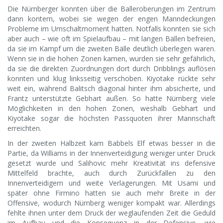
Die Nürnberger konnten über die Balleroberungen im Zentrum
dann kontern, wobei sie wegen der engen Manndeckungen
Probleme im Umschaltmoment hatten. Notfalls konnten sie sich
aber auch – wie oft im Spielaufbau – mit langen Bällen befreien,
da sie im Kampf um die zweiten Bälle deutlich überlegen waren.
Wenn sie in die hohen Zonen kamen, wurden sie sehr gefährlich,
da sie die direkten Zuordnungen dort durch Dribblings auflösen
konnten und klug linksseitig verschoben. Kiyotake rückte sehr
weit ein, während Balitsch diagonal hinter ihm absicherte, und
Frantz unterstützte Gebhart außen. So hatte Nürnberg viele
Möglichkeiten in den hohen Zonen, weshalb Gebhart und
Kiyotake sogar die höchsten Passquoten ihrer Mannschaft
erreichten.
In der zweiten Halbzeit kam Babbels Elf etwas besser in die
Partie, da Williams in der Innenverteidigung weniger unter Druck
gesetzt wurde und Salihovic mehr Kreativität ins defensive
Mittelfeld brachte, auch durch Zurückfallen zu den
Innenverteidigern und weite Verlagerungen. Mit Usami und
später ohne Firmino hatten sie auch mehr Breite in der
Offensive, wodurch Nürnberg weniger kompakt war. Allerdings
fehlte ihnen unter dem Druck der weglaufenden Zeit die Geduld
im Aufbau und die Konsequenz in der Defensive, wie