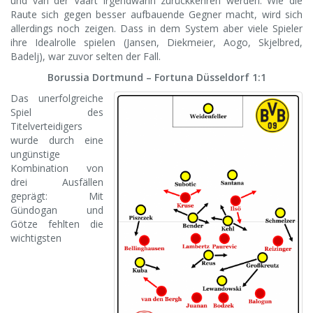
und van der Vaart irgendwann zurückkehren werden. Wie die
Raute sich gegen besser aufbauende Gegner macht, wird sich
allerdings noch zeigen. Dass in dem System aber viele Spieler
ihre Idealrolle spielen (Jansen, Diekmeier, Aogo, Skjelbred,
Badelj), war zuvor selten der Fall.
Borussia Dortmund – Fortuna Düsseldorf 1:1
Das unerfolgreiche
Spiel des
Titelverteidigers
wurde durch eine
ungünstige
Kombination von
drei Ausfällen
geprägt: Mit
Gündogan und
Götze fehlten die
wichtigsten