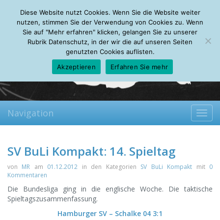
Monday, 10.08.2026
Diese Website nutzt Cookies. Wenn Sie die Website weiter
Mein Account
About
Autoren
Leseempfehlungen
FAQ
nutzen, stimmen Sie der Verwendung von Cookies zu. Wenn
Sie auf "Mehr erfahren" klicken, gelangen Sie zu unserer
Rubrik Datenschutz, in der wir die auf unseren Seiten
genutzten Cookies auflisten.
Akzeptieren
Erfahren Sie mehr
Navigation
Toggl
navig
SV BuLi Kompakt: 14. Spieltag
von
MR
am
01.12.2012
in den Kategorien
SV BuLi Kompakt
mit
0
Kommentaren
Die Bundesliga ging in die englische Woche. Die taktische
Spieltagszusammenfassung.
Hamburger SV – Schalke 04 3:1