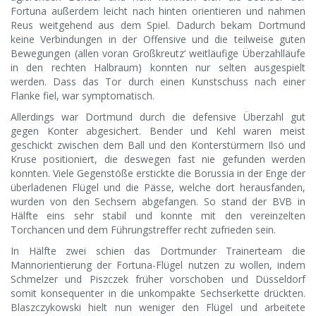
Fortuna außerdem leicht nach hinten orientieren und nahmen
Reus weitgehend aus dem Spiel. Dadurch bekam Dortmund
keine Verbindungen in der Offensive und die teilweise guten
Bewegungen (allen voran Großkreutz‘ weitläufige Überzahlläufe
in den rechten Halbraum) konnten nur selten ausgespielt
werden. Dass das Tor durch einen Kunstschuss nach einer
Flanke fiel, war symptomatisch.
Allerdings war Dortmund durch die defensive Überzahl gut
gegen Konter abgesichert. Bender und Kehl waren meist
geschickt zwischen dem Ball und den Konterstürmern Ilsö und
Kruse positioniert, die deswegen fast nie gefunden werden
konnten. Viele Gegenstöße erstickte die Borussia in der Enge der
überladenen Flügel und die Pässe, welche dort herausfanden,
wurden von den Sechsern abgefangen. So stand der BVB in
Hälfte eins sehr stabil und konnte mit den vereinzelten
Torchancen und dem Führungstreffer recht zufrieden sein.
In Hälfte zwei schien das Dortmunder Trainerteam die
Mannorientierung der Fortuna-Flügel nutzen zu wollen, indem
Schmelzer und Piszczek früher vorschoben und Düsseldorf
somit konsequenter in die unkompakte Sechserkette drückten.
Blaszczykowski hielt nun weniger den Flügel und arbeitete