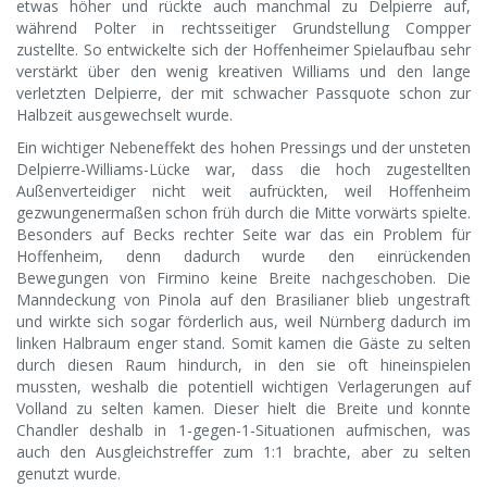
etwas höher und rückte auch manchmal zu Delpierre auf,
während Polter in rechtsseitiger Grundstellung Compper
zustellte. So entwickelte sich der Hoffenheimer Spielaufbau sehr
verstärkt über den wenig kreativen Williams und den lange
verletzten Delpierre, der mit schwacher Passquote schon zur
Halbzeit ausgewechselt wurde.
Ein wichtiger Nebeneffekt des hohen Pressings und der unsteten
Delpierre-Williams-Lücke war, dass die hoch zugestellten
Außenverteidiger nicht weit aufrückten, weil Hoffenheim
gezwungenermaßen schon früh durch die Mitte vorwärts spielte.
Besonders auf Becks rechter Seite war das ein Problem für
Hoffenheim, denn dadurch wurde den einrückenden
Bewegungen von Firmino keine Breite nachgeschoben. Die
Manndeckung von Pinola auf den Brasilianer blieb ungestraft
und wirkte sich sogar förderlich aus, weil Nürnberg dadurch im
linken Halbraum enger stand. Somit kamen die Gäste zu selten
durch diesen Raum hindurch, in den sie oft hineinspielen
mussten, weshalb die potentiell wichtigen Verlagerungen auf
Volland zu selten kamen. Dieser hielt die Breite und konnte
Chandler deshalb in 1-gegen-1-Situationen aufmischen, was
auch den Ausgleichstreffer zum 1:1 brachte, aber zu selten
genutzt wurde.