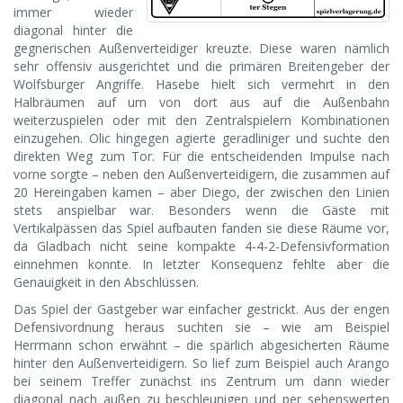
immer wieder
diagonal hinter die
gegnerischen Außenverteidiger kreuzte. Diese waren nämlich
sehr offensiv ausgerichtet und die primären Breitengeber der
Wolfsburger Angriffe. Hasebe hielt sich vermehrt in den
Halbräumen auf um von dort aus auf die Außenbahn
weiterzuspielen oder mit den Zentralspielern Kombinationen
einzugehen. Olic hingegen agierte geradliniger und suchte den
direkten Weg zum Tor. Für die entscheidenden Impulse nach
vorne sorgte – neben den Außenverteidigern, die zusammen auf
20 Hereingaben kamen – aber Diego, der zwischen den Linien
stets anspielbar war. Besonders wenn die Gäste mit
Vertikalpässen das Spiel aufbauten fanden sie diese Räume vor,
da Gladbach nicht seine kompakte 4-4-2-Defensivformation
einnehmen konnte. In letzter Konsequenz fehlte aber die
Genauigkeit in den Abschlüssen.
Das Spiel der Gastgeber war einfacher gestrickt. Aus der engen
Defensivordnung heraus suchten sie – wie am Beispiel
Herrmann schon erwähnt – die spärlich abgesicherten Räume
hinter den Außenverteidigern. So lief zum Beispiel auch Arango
bei seinem Treffer zunächst ins Zentrum um dann wieder
diagonal nach außen zu beschleunigen und per sehenswerten