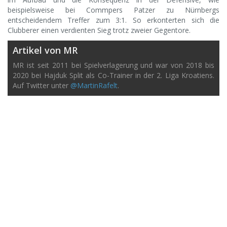
beispielsweise bei Commpers Patzer zu Nürnbergs
entscheidendem Treffer zum 3:1. So erkonterten sich die
Clubberer einen verdienten Sieg trotz zweier Gegentore.
Artikel von MR
MR ist seit 2011 bei Spielverlagerung und war von 2018 bis
2020 bei Hajduk Split als Co-Trainer in der 2. Liga Kroatiens.
Auf Twitter unter
@MartinRafelt
.