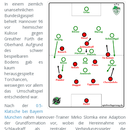
In einem ziemlich
unansehnlichen
Bundesligaspiel
behielt Hannover 96
vor heimischer
Kulisse gegen
Greuther Fürth die
Oberhand. Aufgrund
des schwer
bespielbaren
Bodens gab es
kaum
herausgespielte
Torchancen,
weswegen vor allem
das Umschaltspiel
entscheidend war.
Nach der
0:5-
Klatsche bei Bayern
München
nahm Hannover-Trainer Mirko Slomka eine Adaption
der Grundformation vor, wobei die Hereinnahme von
Schlaudraff als zentraler Verbindungsspieler die