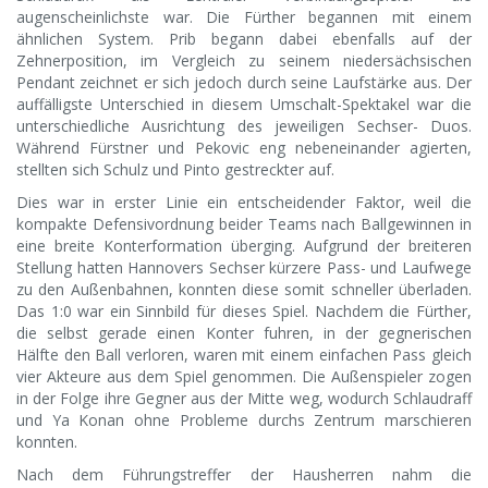
augenscheinlichste war. Die Fürther begannen mit einem
ähnlichen System. Prib begann dabei ebenfalls auf der
Zehnerposition, im Vergleich zu seinem niedersächsischen
Pendant zeichnet er sich jedoch durch seine Laufstärke aus. Der
auffälligste Unterschied in diesem Umschalt-Spektakel war die
unterschiedliche Ausrichtung des jeweiligen Sechser- Duos.
Während Fürstner und Pekovic eng nebeneinander agierten,
stellten sich Schulz und Pinto gestreckter auf.
Dies war in erster Linie ein entscheidender Faktor, weil die
kompakte Defensivordnung beider Teams nach Ballgewinnen in
eine breite Konterformation überging. Aufgrund der breiteren
Stellung hatten Hannovers Sechser kürzere Pass- und Laufwege
zu den Außenbahnen, konnten diese somit schneller überladen.
Das 1:0 war ein Sinnbild für dieses Spiel. Nachdem die Fürther,
die selbst gerade einen Konter fuhren, in der gegnerischen
Hälfte den Ball verloren, waren mit einem einfachen Pass gleich
vier Akteure aus dem Spiel genommen. Die Außenspieler zogen
in der Folge ihre Gegner aus der Mitte weg, wodurch Schlaudraff
und Ya Konan ohne Probleme durchs Zentrum marschieren
konnten.
Nach dem Führungstreffer der Hausherren nahm die