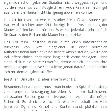
eigentlich schon geklärten Situation nicht weggeschlagen und
lud den Ivorer so zum Ausgleich ein. Auch Reina sah nicht gut
aus, da er die Flanke nicht klar genug abwehren konnte.
Das 2:1 für Liverpool war ein starker Freistoß von Suarez. Joe
Hart wird sich hier aber Kritik bezüglich der Positionierung der
Mauer gefallen lassen müssen. Es wirkte jedenfalls sehr einfach
für Suarez, den Ball um die Mauer herumzuzirkeln.
Das Tor zum Endstand wurde durch einen katastrophalen
Rückpass von Skrtel eingeleitet. In einer normalen
Aufbausituation hatte er keine sichere Anspielstation, wollte den
Ball offensichtlich aber nicht lang nach vorne schlagen. Ohne
einen Blick in die Mitte zu werfen, drehte er sich und versuchte
Reina anzuspielen. Tevez spekulierte genau darauf und bedankte
sich mit dem Ausgleichstreffer.
Joe Allen: Unauffällig, aber enorm wichtig
Besonders hervorheben muss man in diesem Spiel die Leistung
von Liverpools Neuzugang Joe Allen. Als enorm ballsicherer,
passstarker Spieler gab er Liverpool im Aufbau die nötige
Sicherheit. Es ist nicht einfach für eine Mannschaft, die viele
Jahre für Dynamik, Kampf und Konter stand, plötzlich eine