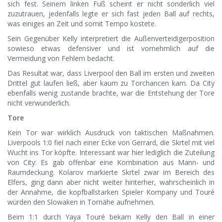
sich fest. Seinem linken Fuß scheint er nicht sonderlich viel
zuzutrauen, jedenfalls legte er sich fast jeden Ball auf rechts,
was einiges an Zeit und somit Tempo kostete.
Sein Gegenüber Kelly interpretiert die Außenverteidigerposition
sowieso etwas defensiver und ist vornehmlich auf die
Vermeidung von Fehlern bedacht.
Das Resultat war, dass Liverpool den Ball im ersten und zweiten
Drittel gut laufen ließ, aber kaum zu Torchancen kam. Da City
ebenfalls wenig zustande brachte, war die Entstehung der Tore
nicht verwunderlich.
Tore
Kein Tor war wirklich Ausdruck von taktischen Maßnahmen.
Liverpools 1:0 fiel nach einer Ecke von Gerrard, die Skrtel mit viel
Wucht ins Tor köpfte. Interessant war hier lediglich die Zuteilung
von City: Es gab offenbar eine Kombination aus Mann- und
Raumdeckung. Kolarov markierte Skrtel zwar im Bereich des
Elfers, ging dann aber nicht weiter hinterher, wahrscheinlich in
der Annahme, die kopfballstarken Spieler Kompany und Touré
würden den Slowaken in Tornähe aufnehmen.
Beim 1:1 durch Yaya Touré bekam Kelly den Ball in einer