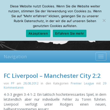
Friday, 07.08.2026
Diese Website nutzt Cookies. Wenn Sie die Website weiter
Mein Account
About
Autoren
Leseempfehlungen
FAQ
nutzen, stimmen Sie der Verwendung von Cookies zu. Wenn
Sie auf "Mehr erfahren" klicken, gelangen Sie zu unserer
Rubrik Datenschutz, in der wir die auf unseren Seiten
genutzten Cookies auflisten.
Akzeptieren
Erfahren Sie mehr
Navigation
Toggl
navig
FC Liverpool – Manchester City 2:2
von
PP
am
28.08.2012
in den Kategorien
Premier League
mit
29
Kommentaren
4-3-3 gegen 3-4-1-2: Ein taktisch hochinteressantes Spiel, in dem
letztendlich aber nur individuelle Fehler zu Toren führten.
Liverpool verfolgt unter Rodgers einen neuen,
ballbesitzorientierten Ansatz.