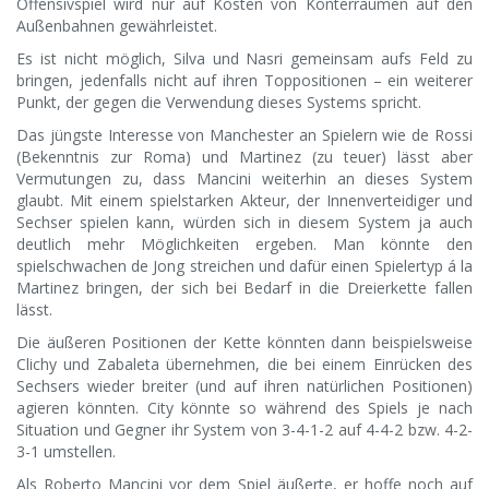
Offensivspiel wird nur auf Kosten von Konterräumen auf den
Außenbahnen gewährleistet.
Es ist nicht möglich, Silva und Nasri gemeinsam aufs Feld zu
bringen, jedenfalls nicht auf ihren Toppositionen – ein weiterer
Punkt, der gegen die Verwendung dieses Systems spricht.
Das jüngste Interesse von Manchester an Spielern wie de Rossi
(Bekenntnis zur Roma) und Martinez (zu teuer) lässt aber
Vermutungen zu, dass Mancini weiterhin an dieses System
glaubt. Mit einem spielstarken Akteur, der Innenverteidiger und
Sechser spielen kann, würden sich in diesem System ja auch
deutlich mehr Möglichkeiten ergeben. Man könnte den
spielschwachen de Jong streichen und dafür einen Spielertyp á la
Martinez bringen, der sich bei Bedarf in die Dreierkette fallen
lässt.
Die äußeren Positionen der Kette könnten dann beispielsweise
Clichy und Zabaleta übernehmen, die bei einem Einrücken des
Sechsers wieder breiter (und auf ihren natürlichen Positionen)
agieren könnten. City könnte so während des Spiels je nach
Situation und Gegner ihr System von 3-4-1-2 auf 4-4-2 bzw. 4-2-
3-1 umstellen.
Als Roberto Mancini vor dem Spiel äußerte, er hoffe noch auf