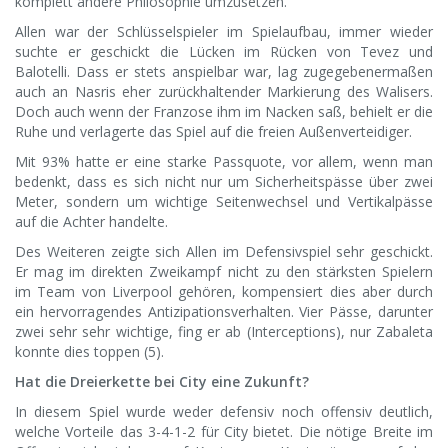
komplett andere Philosophie umzusetzen.
Allen war der Schlüsselspieler im Spielaufbau, immer wieder
suchte er geschickt die Lücken im Rücken von Tevez und
Balotelli. Dass er stets anspielbar war, lag zugegebenermaßen
auch an Nasris eher zurückhaltender Markierung des Walisers.
Doch auch wenn der Franzose ihm im Nacken saß, behielt er die
Ruhe und verlagerte das Spiel auf die freien Außenverteidiger.
Mit 93% hatte er eine starke Passquote, vor allem, wenn man
bedenkt, dass es sich nicht nur um Sicherheitspässe über zwei
Meter, sondern um wichtige Seitenwechsel und Vertikalpässe
auf die Achter handelte.
Des Weiteren zeigte sich Allen im Defensivspiel sehr geschickt.
Er mag im direkten Zweikampf nicht zu den stärksten Spielern
im Team von Liverpool gehören, kompensiert dies aber durch
ein hervorragendes Antizipationsverhalten. Vier Pässe, darunter
zwei sehr sehr wichtige, fing er ab (Interceptions), nur Zabaleta
konnte dies toppen (5).
Hat die Dreierkette bei City eine Zukunft?
In diesem Spiel wurde weder defensiv noch offensiv deutlich,
welche Vorteile das 3-4-1-2 für City bietet. Die nötige Breite im