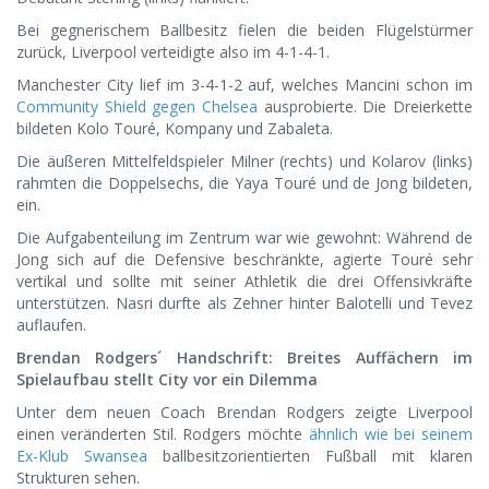
Bei gegnerischem Ballbesitz fielen die beiden Flügelstürmer
zurück, Liverpool verteidigte also im 4-1-4-1.
Manchester City lief im 3-4-1-2 auf, welches Mancini schon im
Community Shield gegen Chelsea
ausprobierte. Die Dreierkette
bildeten Kolo Touré, Kompany und Zabaleta.
Die äußeren Mittelfeldspieler Milner (rechts) und Kolarov (links)
rahmten die Doppelsechs, die Yaya Touré und de Jong bildeten,
ein.
Die Aufgabenteilung im Zentrum war wie gewohnt: Während de
Jong sich auf die Defensive beschränkte, agierte Touré sehr
vertikal und sollte mit seiner Athletik die drei Offensivkräfte
unterstützen. Nasri durfte als Zehner hinter Balotelli und Tevez
auflaufen.
Brendan Rodgers´ Handschrift: Breites Auffächern im
Spielaufbau stellt City vor ein Dilemma
Unter dem neuen Coach Brendan Rodgers zeigte Liverpool
einen veränderten Stil. Rodgers möchte
ähnlich wie bei seinem
Ex-Klub Swansea
ballbesitzorientierten Fußball mit klaren
Strukturen sehen.