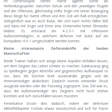
im Defensivspiel helfen. Hamit agierte somit als
Verbindungsspieler zwischen Selcuk und den jeweiligen Flügeln
und der Offensive, gleichzeitig sollte Engin mit seiner Bewegung
diese Wege für Hamit öffnen und ihm Zeit am Ball ermöglichen.
Gelegentlich war es auch Bulut, der sich nach rechts fallen ließ
und dann mit Engin und Emre eine Dreierreihe hinter Elmander
bildete. Es entstand ein 4-2-3-1 mit offensiven
Außenverteidigern, in welchem defensiv mit Bulut auf ein
kompaktes 4-5-1 umgeschaltet werden konnte.
kleine interessante Defensivkniffe der beiden
Mannschaften
Beide Trainer hatten sich einige kleine Aspekte einfallen lassen,
um dem Gegner das Leben schwer zu machen. Galatasaray ging
zu Spielbeginn gegen Abstöße und gegnerisches Aufbauspiel so
vor, dass die Stürmer breit auseinander gingen und die
Innenverteidiger abdeckten. Dadurch konnte entweder Druck
ausgeübt werden oder der Passweg zugesperrt. Das Ziel war es,
dass die Außenverteidiger des Gegners nicht hoch stehen
konnten und sich zurückfallen lassen mussten.
Fenerbahce lösste dies dadurch, indem der defensive
Mittelfeldspieler Cristian etwas zurückschob und sich für Pässe