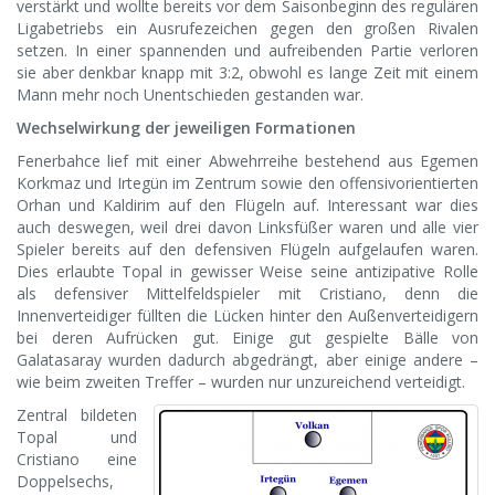
verstärkt und wollte bereits vor dem Saisonbeginn des regulären
Ligabetriebs ein Ausrufezeichen gegen den großen Rivalen
setzen. In einer spannenden und aufreibenden Partie verloren
sie aber denkbar knapp mit 3:2, obwohl es lange Zeit mit einem
Mann mehr noch Unentschieden gestanden war.
Wechselwirkung der jeweiligen Formationen
Fenerbahce lief mit einer Abwehrreihe bestehend aus Egemen
Korkmaz und Irtegün im Zentrum sowie den offensivorientierten
Orhan und Kaldirim auf den Flügeln auf. Interessant war dies
auch deswegen, weil drei davon Linksfüßer waren und alle vier
Spieler bereits auf den defensiven Flügeln aufgelaufen waren.
Dies erlaubte Topal in gewisser Weise seine antizipative Rolle
als defensiver Mittelfeldspieler mit Cristiano, denn die
Innenverteidiger füllten die Lücken hinter den Außenverteidigern
bei deren Aufrücken gut. Einige gut gespielte Bälle von
Galatasaray wurden dadurch abgedrängt, aber einige andere –
wie beim zweiten Treffer – wurden nur unzureichend verteidigt.
Zentral bildeten
Topal und
Cristiano eine
Doppelsechs,