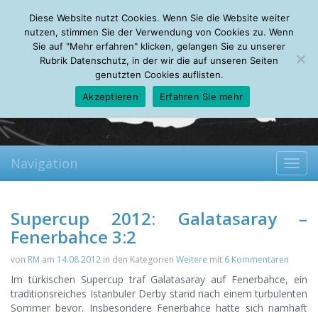
Saturday, 08.08.2026
Diese Website nutzt Cookies. Wenn Sie die Website weiter
Mein Account
About
Autoren
Leseempfehlungen
FAQ
nutzen, stimmen Sie der Verwendung von Cookies zu. Wenn
Sie auf "Mehr erfahren" klicken, gelangen Sie zu unserer
Rubrik Datenschutz, in der wir die auf unseren Seiten
genutzten Cookies auflisten.
Akzeptieren
Erfahren Sie mehr
Navigation
Toggl
navig
Supercup 2012: Galatasaray –
Fenerbahce 3:2
von
RM
am
14.08.2012
in den Kategorien
Weitere
mit
6 Kommentaren
Im türkischen Supercup traf Galatasaray auf Fenerbahce, ein
traditionsreiches Istanbuler Derby stand nach einem turbulenten
Sommer bevor.
Insbesondere Fenerbahce hatte sich namhaft