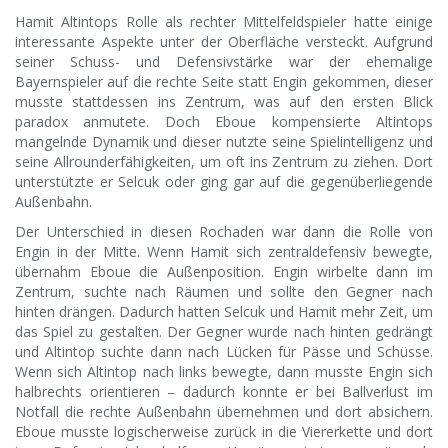
Hamit Altintops Rolle als rechter Mittelfeldspieler hatte einige
interessante Aspekte unter der Oberfläche versteckt. Aufgrund
seiner Schuss- und Defensivstärke war der ehemalige
Bayernspieler auf die rechte Seite statt Engin gekommen, dieser
musste stattdessen ins Zentrum, was auf den ersten Blick
paradox anmutete. Doch Eboue kompensierte Altintops
mangelnde Dynamik und dieser nutzte seine Spielintelligenz und
seine Allrounderfähigkeiten, um oft ins Zentrum zu ziehen. Dort
unterstützte er Selcuk oder ging gar auf die gegenüberliegende
Außenbahn.
Der Unterschied in diesen Rochaden war dann die Rolle von
Engin in der Mitte. Wenn Hamit sich zentraldefensiv bewegte,
übernahm Eboue die Außenposition. Engin wirbelte dann im
Zentrum, suchte nach Räumen und sollte den Gegner nach
hinten drängen. Dadurch hatten Selcuk und Hamit mehr Zeit, um
das Spiel zu gestalten. Der Gegner wurde nach hinten gedrängt
und Altintop suchte dann nach Lücken für Pässe und Schüsse.
Wenn sich Altintop nach links bewegte, dann musste Engin sich
halbrechts orientieren – dadurch konnte er bei Ballverlust im
Notfall die rechte Außenbahn übernehmen und dort absichern.
Eboue musste logischerweise zurück in die Viererkette und dort