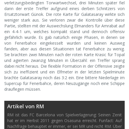
verletzungsbedingten Torwartwechsel, drei Minuten später fiel
dann der erste Treffer aufgrund eines derben Schnitzers von
Ersatztorwart Günok. Die rote Karte für Galatasaray wirkte sich
weniger stark aus. Sie verloren zwar die Kontrolle über diese
Partie, stellten mit der Auswechslung Elmanders für Amrabat auf
ein 4-4-1 um, welches kompakt stand und dennoch offensiv
gefährlich wurde. Es gab natürlich einige Phasen, in denen sie
von Fenerbahce eingekesselt wurden und keinen Ausweg
fanden, aber aus diesen Situationen tat Fenerbahce zu wenig.
Sie brachten zwei Minuten nach der roten Karte Krasic für Topal
und agierten zwanzig Minuten in Überzahl: ein Treffer sprang
dabei nicht heraus. Die flexible Formation in der Offensive zeigte
sich zu ineffizient und ein Elfmeter in der letzten Spielminute
brachte Galatasaray noch das 3:2 ein. Eine bittere Niederlage im
Supercup für Fenerbahce, deren Neuzugänge noch eine Schippe
drauflegen müssen.
Artikel von RM
RM ist das FC Barcelona von Spielverlagerung: Seinen Zenit
hat er im Herbst 2011 gegen Osasuna erreicht. Funfact: Auf
Nachfrage behauptet er immer, er sei MR und nicht RM. Über