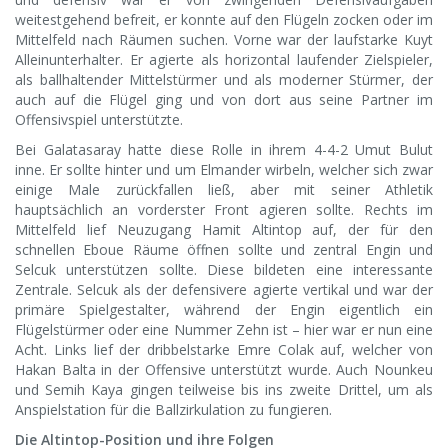
weitestgehend befreit, er konnte auf den Flügeln zocken oder im
Mittelfeld nach Räumen suchen. Vorne war der laufstarke Kuyt
Alleinunterhalter. Er agierte als horizontal laufender Zielspieler,
als ballhaltender Mittelstürmer und als moderner Stürmer, der
auch auf die Flügel ging und von dort aus seine Partner im
Offensivspiel unterstützte.
Bei Galatasaray hatte diese Rolle in ihrem 4-4-2 Umut Bulut
inne. Er sollte hinter und um Elmander wirbeln, welcher sich zwar
einige Male zurückfallen ließ, aber mit seiner Athletik
hauptsächlich an vorderster Front agieren sollte. Rechts im
Mittelfeld lief Neuzugang Hamit Altintop auf, der für den
schnellen Eboue Räume öffnen sollte und zentral Engin und
Selcuk unterstützen sollte. Diese bildeten eine interessante
Zentrale. Selcuk als der defensivere agierte vertikal und war der
primäre Spielgestalter, während der Engin eigentlich ein
Flügelstürmer oder eine Nummer Zehn ist – hier war er nun eine
Acht. Links lief der dribbelstarke Emre Colak auf, welcher von
Hakan Balta in der Offensive unterstützt wurde. Auch Nounkeu
und Semih Kaya gingen teilweise bis ins zweite Drittel, um als
Anspielstation für die Ballzirkulation zu fungieren.
Die Altintop-Position und ihre Folgen