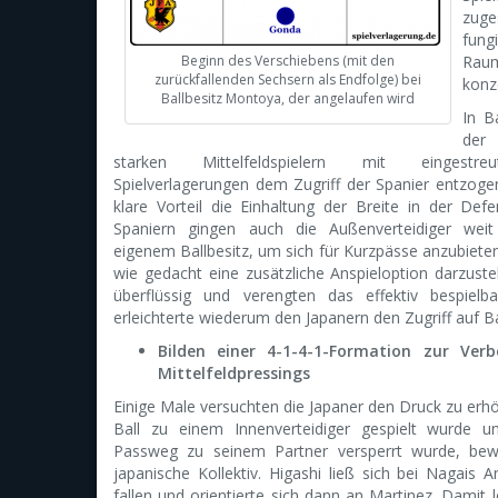
zuge
fun
Beginn des Verschiebens (mit den
Raum
zurückfallenden Sechsern als Endfolge) bei
konz
Ballbesitz Montoya, der angelaufen wird
In B
der 
starken Mittelfeldspielern mit eingestre
Spielverlagerungen dem Zugriff der Spanier entzoge
klare Vorteil die Einhaltung der Breite in der Def
Spaniern gingen auch die Außenverteidiger weit 
eigenem Ballbesitz, um sich für Kurzpässe anzubiete
wie gedacht eine zusätzliche Anspieloption darzuste
überflüssig und verengten das effektiv bespielb
erleichterte wiederum den Japanern den Zugriff auf Ba
Bilden einer 4-1-4-1-Formation zur Ver
Mittelfeldpressings
Einige Male versuchten die Japaner den Druck zu er
Ball zu einem Innenverteidiger gespielt wurde u
Passweg zu seinem Partner versperrt wurde, bew
japanische Kollektiv. Higashi ließ sich bei Nagais A
fallen und orientierte sich dann an Martinez. Damit l