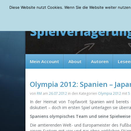
Sunday, 09.08.2026
Diese Website nutzt Cookies. Wenn Sie die Website weiter nutzen
Mein Account
About
Autoren
Lesee
Olympia 2012: Spanien – Japa
von
RM
am
26.07.2012
in den Kategorien
Olympia 2012
mit
5
In der Heimat von Topfavorit Spanien wird bereits
diskutiert – doch im ersten Spiel unterlagen sie über
Spaniens olympisches Team und seine Spielweise 
Die amtierenden Welt- und Europameister des Fußbal
einem System mit vier und gar ohne wirklichen Stür