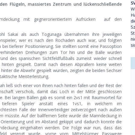
S
en Flügeln, massiertes Zentrum und lückenschließende
We
Ha
umdeckung mit gegnerorientiertem Aufrücken auf den
di
Sz
St
hl Sakai als auch Togunaga übernahmen ihre jeweiligen
ni
nspieler, wer es nach den Rochaden auch war, und folgten
si
 bei tieferer Positionierung. Sie stellten somit eine Passoption
verhinderten Drehungen zum Tor hin und die Bälle wurden
rund des spanischen Sichtfeldfußballs zumeist wieder schnell
 hinten gespielt. Damit nach diesen Abprallern keine weiten
e hinter die Abwehr gespielt wurden, zeigten die beiden Sechser
taktische Meisterleistung.
ah ließ sich einer von ihnen nach hinten fallen und der Rest der
schaft verschob, damit das Loch in der Mitte geschlossen
e. Bei langen Bällen gab es somit ein 2vs1 mit Raumvorteil für
 tieferen Spieler anstatt eines 1vs1, in welchem im
echtesten Falle der Innenverteidiger zeitverzögert nach außen
en müsste. Auf der ballfernen Seite wurde die Manndeckung in
r Orientierung und im Abstand gekippt und dadurch konnte die
deckung eingehalten werden. Die Folge war nun, dass das
lfeld verengt wurde, vorne vom Mittelstürmer Passwege