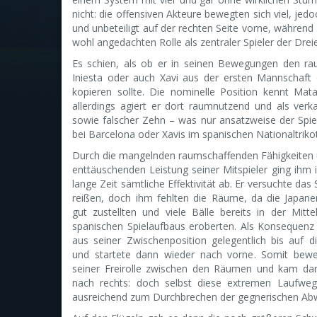
nicht: die offensiven Akteure bewegten sich viel, jed
und unbeteiligt auf der rechten Seite vorne, während
wohl angedachten Rolle als zentraler Spieler der Dreie
Es schien, als ob er in seinen Bewegungen den r
Iniesta oder auch Xavi aus der ersten Mannschaft 
kopieren sollte. Die nominelle Position kennt Mat
allerdings agiert er dort raumnutzend und als verk
sowie falscher Zehn – was nur ansatzweise der Spie
bei Barcelona oder Xavis im spanischen Nationaltrikot
Durch die mangelnden raumschaffenden Fähigkeiten
enttäuschenden Leistung seiner Mitspieler ging ihm i
lange Zeit sämtliche Effektivität ab. Er versuchte das 
reißen, doch ihm fehlten die Räume, da die Japan
gut zustellten und viele Bälle bereits in der Mitt
spanischen Spielaufbaus eroberten. Als Konsequenz 
aus seiner Zwischenposition gelegentlich bis auf d
und startete dann wieder nach vorne. Somit bewe
seiner Freirolle zwischen den Räumen und kam da
nach rechts: doch selbst diese extremen Laufweg
ausreichend zum Durchbrechen der gegnerischen Abw