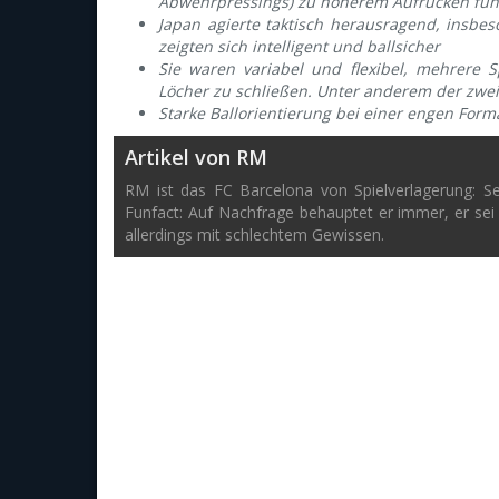
Abwehrpressings) zu höherem Aufrücken füh
Japan agierte taktisch herausragend, insbe
zeigten sich intelligent und ballsicher
Sie waren variabel und flexibel, mehrere S
Löcher zu schließen. Unter anderem der zwei
Starke Ballorientierung bei einer engen Format
Artikel von RM
RM ist das FC Barcelona von Spielverlagerung: S
Funfact: Auf Nachfrage behauptet er immer, er sei
allerdings mit schlechtem Gewissen.