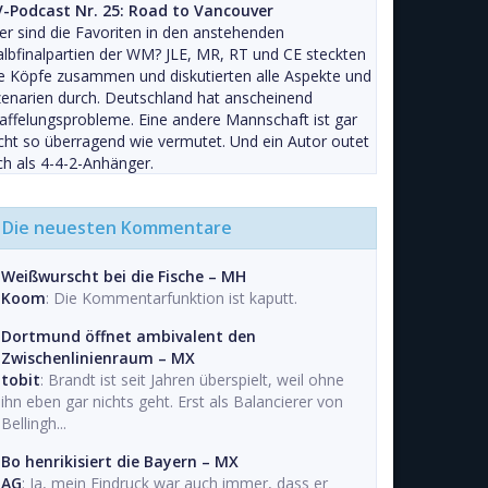
V-Podcast Nr. 25: Road to Vancouver
r sind die Favoriten in den anstehenden
lbfinalpartien der WM? JLE, MR, RT und CE steckten
e Köpfe zusammen und diskutierten alle Aspekte und
enarien durch. Deutschland hat anscheinend
affelungsprobleme. Eine andere Mannschaft ist gar
cht so überragend wie vermutet. Und ein Autor outet
ch als 4-4-2-Anhänger.
Die neuesten Kommentare
Weißwurscht bei die Fische – MH
Koom
: Die Kommentarfunktion ist kaputt.
Dortmund öffnet ambivalent den
Zwischenlinienraum – MX
tobit
: Brandt ist seit Jahren überspielt, weil ohne
ihn eben gar nichts geht. Erst als Balancierer von
Bellingh...
Bo henrikisiert die Bayern – MX
AG
: Ja, mein Eindruck war auch immer, dass er