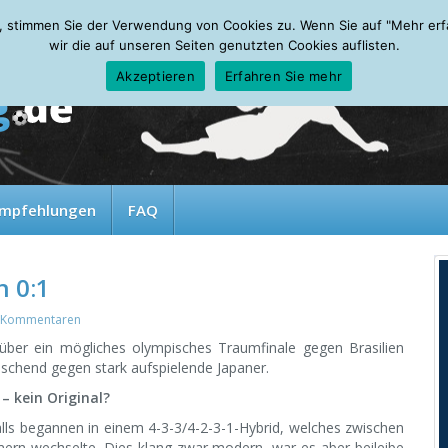
, stimmen Sie der Verwendung von Cookies zu. Wenn Sie auf "Mehr erfah
wir die auf unseren Seiten genutzten Cookies auflisten.
Akzeptieren
Erfahren Sie mehr
mpfehlungen
FAQ
n 0:1
 Kommentaren
 über ein mögliches olympisches Traumfinale gegen Brasilien
raschend gegen stark aufspielende Japaner.
– kein Original?
ls begannen in einem 4-3-3/4-2-3-1-Hybrid, welches zwischen
mern wechselte. Dies klang zwar modern, war es aber beileibe