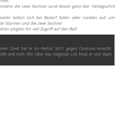
rten.
sondere die zwei Sechser (und davon ganz klar Yamaguchi!)
pieler ließen sich bei Bedarf fallen oder rückten auf, um
te Stürmer und die zwei Sechser
ion sorgten für viel Zugriff auf den Ball
einen Zenit hat er im Herbst 2011 gegen Osasuna erreicht.
 MR und nicht RM. Über das folgende Lob freut er sich dann