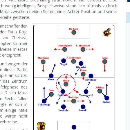
och wenig intelligent. Beispielsweise stand Isco oftmals zu hoch
 Mata zwischen beiden Seiten, einer Achter-Position und seiner
rreihe geisterte.
aumschaffenden
der Furia Roja
a von Chelsea,
appter Stürmer
lweise Iniestas
 entspricht.
 und wegen der
n dieser Partie
Spiel an sich zu
er das Zentrum
elfeldphase des
ließ sich Mata
ie Sechs fallen
gte er sich in
nn einige Male
e waren nicht
ehrreihe.