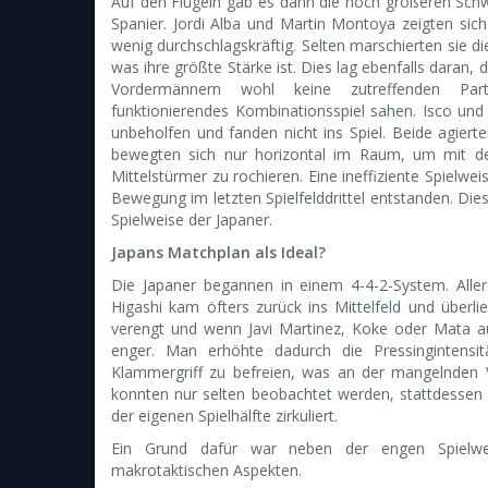
Auf den Flügeln gab es dann die noch größeren Schw
Spanier. Jordi Alba und Martin Montoya zeigten sic
wenig durchschlagskräftig. Selten marschierten sie die
was ihre größte Stärke ist. Dies lag ebenfalls daran, d
Vordermännern wohl keine zutreffenden Par
funktionierendes Kombinationsspiel sahen. Isco und
unbeholfen und fanden nicht ins Spiel. Beide agier
bewegten sich nur horizontal im Raum, um mit d
Mittelstürmer zu rochieren. Eine ineffiziente Spielw
Bewegung im letzten Spielfelddrittel entstanden. Dies 
Spielweise der Japaner.
Japans Matchplan als Ideal?
Die Japaner begannen in einem 4-4-2-System. Alle
Higashi kam öfters zurück ins Mittelfeld und überlie
verengt und wenn Javi Martinez, Koke oder Mata aus
enger. Man erhöhte dadurch die Pressingintensi
Klammergriff zu befreien, was an der mangelnden Ve
konnten nur selten beobachtet werden, stattdessen 
der eigenen Spielhälfte zirkuliert.
Ein Grund dafür war neben der engen Spielwe
makrotaktischen Aspekten.