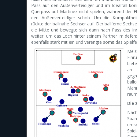
Pass auf den Außenverteidiger und im Idealfall kon
Querpass auf Martinez nicht spielen, während der Fl
den Außenverteidiger schob. Um die Kompakthei
rückte der ballnahe Sechser auf. Der ballferne Sechse
die Mitte und bewegte sich dann nach Pass des Inn
weiter, um das Loch hinter seinem Partner im defensi
ebenfalls stark mit ein und verengte somit das Spielfe
Meis
Einr
biete
an 
gegn
ballo
Man
raum
Die 
Nach
Spa
umsc
Spie
Domi