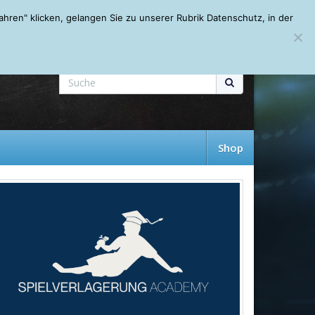
Mein Account
About
Autoren
Leseempfehlungen
FAQ
ren" klicken, gelangen Sie zu unserer Rubrik Datenschutz, in der
Shop