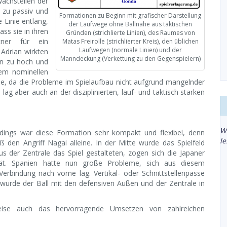
achstellen der
h zu passiv und
Formationen zu Beginn mit grafischer Darstellung
 Linie entlang,
der Laufwege ohne Ballnähe aus taktischen
ass sie in ihren
Gründen (strichlierte Linien), des Raumes von
tner für ein
Matas Freirolle (strichlierter Kreis), den üblichen
Laufwegen (normale Linien) und der
 Adrian wirkten
Manndeckung (Verkettung zu den Gegenspielern)
ten zu hoch und
em nominellen
eise, da die Probleme im Spielaufbau nicht aufgrund mangelnder
lag aber auch an der disziplinierten, lauf- und taktisch starken
W
rdings war diese Formation sehr kompakt und flexibel, denn
l
ß den Angriff Nagai alleine. In der Mitte wurde das Spielfeld
 der Zentrale das Spiel gestalteten, zogen sich die Japaner
tät. Spanien hatte nun große Probleme, sich aus diesem
rbindung nach vorne lag. Vertikal- oder Schnittstellenpässe
wurde der Ball mit den defensiven Außen und der Zentrale in
ise auch das hervorragende Umsetzen von zahlreichen