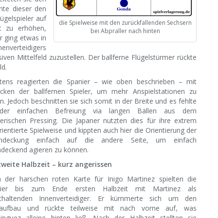
nte dieser den
ügelspieler auf
die Spielweise mit den zurückfallenden Sechsern
t zu erhöhen,
bei Abpraller nach hinten
r ging etwas in
enverteidigers
ven Mittelfeld zuzustellen. Der ballferne Flügelstürmer rückte
ld.
tens reagierten die Spanier – wie oben beschrieben – mit
ücken der ballfernen Spieler, um mehr Anspielstationen zu
n. Jedoch beschnitten sie sich somit in der Breite und es fehlte
der einfachen Befreiung via langen Bällen aus dem
erischen Pressing. Die Japaner nutzten dies für ihre extrem
rientierte Spielweise und kippten auch hier die Orientierung der
ndeckung einfach auf die andere Seite, um einfach
deckend agieren zu können.
zweite Halbzeit – kurz angerissen
 der harschen roten Karte für Inigo Martinez spielten die
nier bis zum Ende ersten Halbzeit mit Martinez als
haltenden Innenverteidiger. Er kümmerte sich um den
laufbau und rückte teilweise mit nach vorne auf, was
nguez alleine hinten ließ. Nach der Halbzeit stellten sie