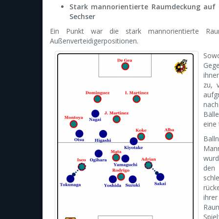
Stark mannorientierte Raumdeckung auf d
Sechser
Ein Punkt war die stark mannorientierte Ra
Außenverteidigerpositionen.
Sowo
Gege
ihnen
zu, 
aufg
nach
Bäll
eine 
Balln
Mann
wurd
den
schl
rück
ihre
Raum
Spie