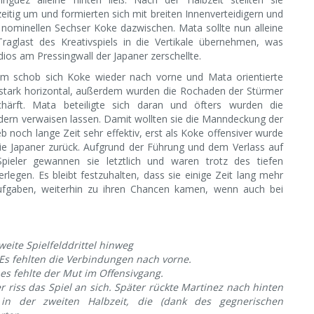
zeitig um und formierten sich mit breiten Innenverteidigern und
nominellen Sechser Koke dazwischen. Mata sollte nun alleine
Traglast des Kreativspiels in die Vertikale übernehmen, was
dios am Pressingwall der Japaner zerschellte.
m schob sich Koke wieder nach vorne und Mata orientierte
 stark horizontal, außerdem wurden die Rochaden der Stürmer
chärft. Mata beteiligte sich daran und öfters wurden die
ndern verwaisen lassen. Damit wollten sie die Manndeckung der
 noch lange Zeit sehr effektiv, erst als Koke offensiver wurde
die Japaner zurück. Aufgrund der Führung und dem Verlass auf
ieler gewannen sie letztlich und waren trotz des tiefen
rlegen. Es bleibt festzuhalten, dass sie einige Zeit lang mehr
 aufgaben, weiterhin zu ihren Chancen kamen, wenn auch bei
eite Spielfelddrittel hinweg
. Es fehlten die Verbindungen nach vorne.
es fehlte der Mut im Offensivgang.
r riss das Spiel an sich. Später rückte Martinez nach hinten
 in der zweiten Halbzeit, die (dank des gegnerischen