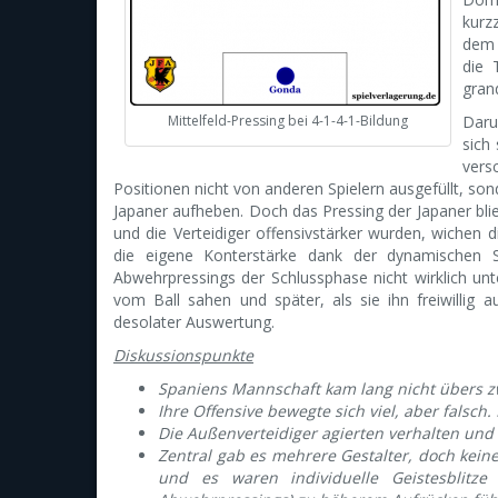
kurz
dem 
die 
gran
Mittelfeld-Pressing bei 4-1-4-1-Bildung
Daru
sich
vers
Positionen nicht von anderen Spielern ausgefüllt, so
Japaner aufheben. Doch das Pressing der Japaner blieb
und die Verteidiger offensivstärker wurden, wichen 
die eigene Konterstärke dank der dynamischen Sp
Abwehrpressings der Schlussphase nicht wirklich unte
vom Ball sahen und später, als sie ihn freiwillig
desolater Auswertung.
Diskussionspunkte
Spaniens Mannschaft kam lang nicht übers zw
Ihre Offensive bewegte sich viel, aber falsch
Die Außenverteidiger agierten verhalten und 
Zentral gab es mehrere Gestalter, doch keine
und es waren individuelle Geistesblitze