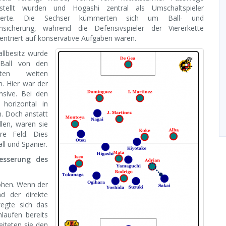
stellt wurden und Hogashi zentral als Umschaltspieler
gierte. Die Sechser kümmerten sich um Ball- und
sicherung, während die Defensivspieler der Viererkette
entriert auf konservative Aufgaben waren.
allbesitz wurde
Ball von den
uten weiten
n. Hier war der
ensive. Bei den
horizontal in
n. Doch anstatt
llen, waren sie
are Feld. Dies
ll und Spanier.
besserung des
höhen. Wenn der
nd der direkte
egte sich das
nlaufen bereits
eiteten sie den