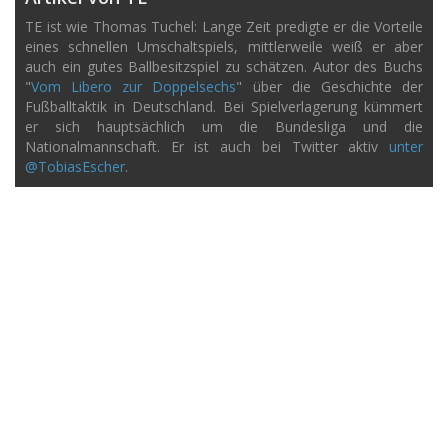
TE ist wie Thomas Tuchel: Lange Zeit predigte er die Vorteile
eines schnellen Umschaltspiels, mittlerweile weiß er aber
auch ein gutes Ballbesitzspiel zu schätzen. Autor des Buchs
"
Vom Libero zur Doppelsechs
" über die Geschichte der
Fußballtaktik in Deutschland. Bei Spielverlagerung kümmert
er sich hauptsächlich um die Bundesliga und die
Nationalmannschaft. Er ist auch bei Twitter aktiv
unter
@TobiasEscher
.