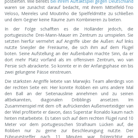
postierten. Wie bereits
bei ihrem Auftaktspiel gegen Deutschland
waren sie zunächst darauf bedacht, mit ihrem Mittelfeld-Trio
Veloso, Meireles und Moutinho die Spielfeldmitte zu schließen
und dem Gegner keine Räume zum Kombinieren zu bieten.
In der Folge schafften es die Holländer jedoch, die
portugiesische Drei-Mann-Mauer im Zentrum zu umspielen. Sie
setzten hierfür vermehrt auf Angriffe über die Außen: Auf links
nutzte Sneijder die Freiräume, die sich ihm auf dem Flügel
boten. Seine Aufstellung an der Außenbahn machte Sinn, da er
dort mehr Platz vorfand als im offensiven Zentrum, wo van
Persie sich abrackerte. So konnte er in der Anfangsphase ein bis
zwei gelungene Pässe einstreuen.
Die stärksten Angriffe leitete van Marwijks Team allerdings von
der rechten Seite ein: Hier konnte Robben ein ums andere Mal
den Ball an der Seitenauslinie annehmen und zu seinen
altbekannten, diagonalen Dribblings ansetzen. Im
Zusammenspiel mit dem oft aufrückenden Außenverteidiger van
der Wiel profitierte er davon, dass Superstar Ronaldo kaum nach
hinten mitarbeitete. Es taten sich auf dem rechten Flügel rund 10
Meter vor dem portugiesischen Strafraum Lücken auf, die
Robben nur zu gerne zur Beschleunigung nutzte. Der
Führungstreffer nach 11 Minuten war folgerichtig ein