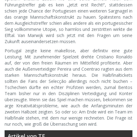
Führungstreffer gab es kein „Jetzt erst Recht!“, stattdessen
schien jede Chance der Portugiesen einen weiteren Sargnagel in
das orange Mannschaftskonstrukt zu hauen. Spätestens nach
dem Ausgleichstreffer schien alles andere als ein portugiesischer
Sieg vollkommene Utopie, so harmlos und zerstritten wirkte die
Elftal. Van Marwijk wird sich jetzt mit den Fragen um seine
Zukunft auseinandersetzen müssen.
Portugal zeigte keine makellose, aber definitiv eine gute
Leistung. Mit zunehmender Spielzeit drehte Cristiano Ronaldo
auf, der von den freien Räumen im Mittelfeld profitierte. Aber
auch die Außenverteidiger Pereira und Coentrao ragten aus dem
starken Mannschaftskonstrukt heraus. Die Halbfinaltickets
sollten die Fans der Selecção allerdings noch nicht buchen –
Tschechien dürfte ein echter Prüfstein werden, zumal Bentos
Team bisher nur in den Disziplinen Verteidigung und Konter
überzeugte. Wenn sie das Spiel machen müssen, bekommen sie
arge Kreativitätsprobleme, wie auch die Anfangsminuten der
zweiten Halbzeit zeigten. So oder so: Am Ende wird ein Team im
Halbfinale stehen, mit dem nur wenige rechneten. Die Frage ist
nur noch, wie groß die Überraschung sein wird.
Artikel von TE