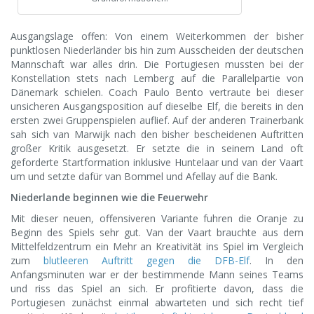
Ausgangslage offen: Von einem Weiterkommen der bisher
punktlosen Niederländer bis hin zum Ausscheiden der deutschen
Mannschaft war alles drin. Die Portugiesen mussten bei der
Konstellation stets nach Lemberg auf die Parallelpartie von
Dänemark schielen. Coach Paulo Bento vertraute bei dieser
unsicheren Ausgangsposition auf dieselbe Elf, die bereits in den
ersten zwei Gruppenspielen auflief. Auf der anderen Trainerbank
sah sich van Marwijk nach den bisher bescheidenen Auftritten
großer Kritik ausgesetzt. Er setzte die in seinem Land oft
geforderte Startformation inklusive Huntelaar und van der Vaart
um und setzte dafür van Bommel und Afellay auf die Bank.
Niederlande beginnen wie die Feuerwehr
Mit dieser neuen, offensiveren Variante fuhren die Oranje zu
Beginn des Spiels sehr gut. Van der Vaart brauchte aus dem
Mittelfeldzentrum ein Mehr an Kreativität ins Spiel im Vergleich
zum
blutleeren Auftritt gegen die DFB-Elf
. In den
Anfangsminuten war er der bestimmende Mann seines Teams
und riss das Spiel an sich. Er profitierte davon, dass die
Portugiesen zunächst einmal abwarteten und sich recht tief