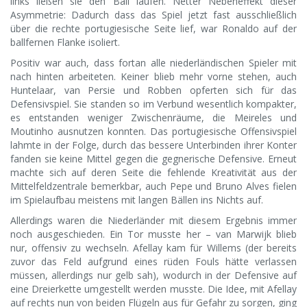
links ließen sie den Ball laufen. Netter Nebeneffekt dieser
Asymmetrie: Dadurch dass das Spiel jetzt fast ausschließlich
über die rechte portugiesische Seite lief, war Ronaldo auf der
ballfernen Flanke isoliert.
Positiv war auch, dass fortan alle niederländischen Spieler mit
nach hinten arbeiteten. Keiner blieb mehr vorne stehen, auch
Huntelaar, van Persie und Robben opferten sich für das
Defensivspiel. Sie standen so im Verbund wesentlich kompakter,
es entstanden weniger Zwischenräume, die Meireles und
Moutinho ausnutzen konnten. Das portugiesische Offensivspiel
lahmte in der Folge, durch das bessere Unterbinden ihrer Konter
fanden sie keine Mittel gegen die gegnerische Defensive. Erneut
machte sich auf deren Seite die fehlende Kreativität aus der
Mittelfeldzentrale bemerkbar, auch Pepe und Bruno Alves fielen
im Spielaufbau meistens mit langen Bällen ins Nichts auf.
Allerdings waren die Niederländer mit diesem Ergebnis immer
noch ausgeschieden. Ein Tor musste her – van Marwijk blieb
nur, offensiv zu wechseln. Afellay kam für Willems (der bereits
zuvor das Feld aufgrund eines rüden Fouls hätte verlassen
müssen, allerdings nur gelb sah), wodurch in der Defensive auf
eine Dreierkette umgestellt werden musste. Die Idee, mit Afellay
auf rechts nun von beiden Flügeln aus für Gefahr zu sorgen, ging