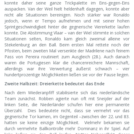
konnte daher seine ganze Trickpalette im Eins-gegen-Eins
auspacken. Van der Weil hielt heldenhaft dagegen, konnte aber
nicht alle Situationen bereinigen. Noch stärker war Ronaldo
jedoch, wenn er Tempo aufnehmen und mit seiner hohen
Sprintgeschwindigkeit hinter die gegnerische Viererkette laufen
konnte. Die Abstimmung Vlaar – van der Wiel stimmte in solchen
Situationen selten, Ronaldo kam gleich zweimal alleine vor
Stekelenburg an den Ball. Beim ersten Mal rettete noch der
Pfosten, beim zweiten Mal versenkte der Madrilene nach feinem
Pass von Pereira routiniert zum Ausgleich (28.). Auch danach
waren die Portugiesen klar die chancenreichere Mannschaft,
allerdings war ihre Verwertung äußerst schwach – vier
hundertprozentige Möglichkeiten ließen sie vor der Pause liegen.
Zweite Halbzeit: Dreierkette bedeutet das Ende
Nach dem Wiederanpfiff stabilisierte sich das niederländische
Team zunächst. Robben agierte nun oft mit Sneijder auf der
linken Seite, die Niederländer schufen hier eine permanente
Überzahl. Dies bedeutete nicht, dass sie vermehrt vor das
gegnerische Tor kamen, im Gegenteil –zwischen der 22. und 83.
hatten sie keine einzige Möglichkeit. Vielmehr bekamen sie
durch vermehrte Ballkontrolle mehr Dominanz in ihr Spiel. Auf