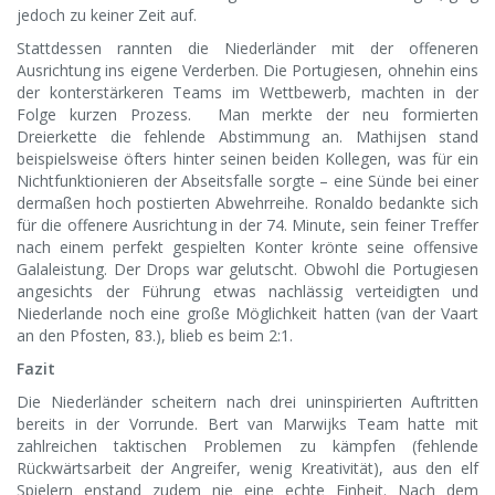
jedoch zu keiner Zeit auf.
Stattdessen rannten die Niederländer mit der offeneren
Ausrichtung ins eigene Verderben. Die Portugiesen, ohnehin eins
der konterstärkeren Teams im Wettbewerb, machten in der
Folge kurzen Prozess. Man merkte der neu formierten
Dreierkette die fehlende Abstimmung an. Mathijsen stand
beispielsweise öfters hinter seinen beiden Kollegen, was für ein
Nichtfunktionieren der Abseitsfalle sorgte – eine Sünde bei einer
dermaßen hoch postierten Abwehrreihe. Ronaldo bedankte sich
für die offenere Ausrichtung in der 74. Minute, sein feiner Treffer
nach einem perfekt gespielten Konter krönte seine offensive
Galaleistung. Der Drops war gelutscht. Obwohl die Portugiesen
angesichts der Führung etwas nachlässig verteidigten und
Niederlande noch eine große Möglichkeit hatten (van der Vaart
an den Pfosten, 83.), blieb es beim 2:1.
Fazit
Die Niederländer scheitern nach drei uninspirierten Auftritten
bereits in der Vorrunde. Bert van Marwijks Team hatte mit
zahlreichen taktischen Problemen zu kämpfen (fehlende
Rückwärtsarbeit der Angreifer, wenig Kreativität), aus den elf
Spielern enstand zudem nie eine echte Einheit. Nach dem