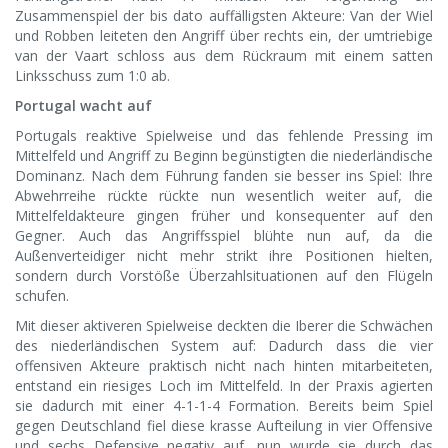
Zusammenspiel der bis dato auffälligsten Akteure: Van der Wiel
und Robben leiteten den Angriff über rechts ein, der umtriebige
van der Vaart schloss aus dem Rückraum mit einem satten
Linksschuss zum 1:0 ab.
Portugal wacht auf
Portugals reaktive Spielweise und das fehlende Pressing im
Mittelfeld und Angriff zu Beginn begünstigten die niederländische
Dominanz. Nach dem Führung fanden sie besser ins Spiel: Ihre
Abwehrreihe rückte rückte nun wesentlich weiter auf, die
Mittelfeldakteure gingen früher und konsequenter auf den
Gegner. Auch das Angriffsspiel blühte nun auf, da die
Außenverteidiger nicht mehr strikt ihre Positionen hielten,
sondern durch Vorstöße Überzahlsituationen auf den Flügeln
schufen.
Mit dieser aktiveren Spielweise deckten die Iberer die Schwächen
des niederländischen System auf: Dadurch dass die vier
offensiven Akteure praktisch nicht nach hinten mitarbeiteten,
entstand ein riesiges Loch im Mittelfeld. In der Praxis agierten
sie dadurch mit einer 4-1-1-4 Formation. Bereits beim Spiel
gegen Deutschland fiel diese krasse Aufteilung in vier Offensive
und sechs Defensive negativ auf, nun wurde sie durch das