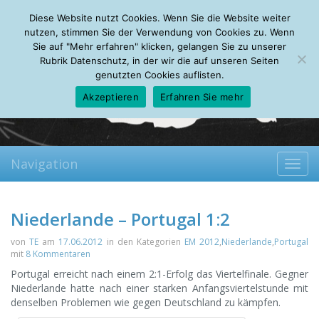
Friday, 07.08.2026
Diese Website nutzt Cookies. Wenn Sie die Website weiter
Mein Account
About
Autoren
Leseempfehlungen
FAQ
nutzen, stimmen Sie der Verwendung von Cookies zu. Wenn
Sie auf "Mehr erfahren" klicken, gelangen Sie zu unserer
Rubrik Datenschutz, in der wir die auf unseren Seiten
genutzten Cookies auflisten.
Akzeptieren
Erfahren Sie mehr
Navigation
Toggl
navig
Niederlande – Portugal 1:2
von
TE
am
17.06.2012
in den Kategorien
EM 2012
,
Niederlande
,
Portugal
mit
8 Kommentaren
Portugal erreicht nach einem 2:1-Erfolg das Viertelfinale. Gegner
Niederlande hatte nach einer starken Anfangsviertelstunde mit
denselben Problemen wie gegen Deutschland zu kämpfen.