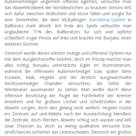
Außenverteidiger ungemein offensiv agierten, versuchte man
das Abwehrbollwerk der Norddeutschen zu knacken. Simons ließ
sich dafür zwischen Wollscheid und Klose fallen und sorgte für
eine Dreierkette, die dem letztjährigen
Barcelona-System
in
Ballbesitz stark ähnelt. Am Ende des Spiels verbuchte man
unglaubliche 71% des Ballbesitzes für sich und opferte
schließlich sogar Pinola auf links und brachte mit Bunjaku einen
weiteren Stürmer.
Dennoch wurde dieses extrem mutige und offensive System nur
mit dem Ausgleichstreffer belohnt, doch im Prinzip machte man
alles richtig. Bunjaku unterstützte Eigler im Sturmzentrum,
während die offensiven Außenverteidiger bzw. später dann
Esswein, Mak, Hegeler und der letztlich ausgewechselte
Rechtsverteidiger Chandler versuchten, die Kette der
Werderaner auseinander zu ziehen. Man wollte durch diese
offensive Besetzung der Flügel die Fünferkette der Bremer
erweitern und für größere Löcher und Schnittstellen in der
Abwehr sorgen, doch dies gelang nicht wirklich. Hegeler rückte
ins Zentrum auf und bildete nach der Auswechslung Mendlers
die Zentrale, doch Werders Abwehr schlug sich wacker und ließ
zwar Chancen zu, doch zu wenig qualitative Versuche bzw.
Großchancen sicherten das Unentschieden. Dennoch ein großes