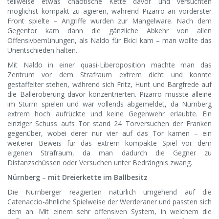
teilweise etwas chaotische Kette davor und versuchten
möglichst kompakt zu agieren, während Pizarro an vorderster
Front spielte – Angriffe wurden zur Mangelware. Nach dem
Gegentor kam dann die gänzliche Abkehr von allen
Offensivbemühungen, als Naldo für Ekici kam – man wollte das
Unentschieden halten.
Mit Naldo in einer quasi-Liberoposition machte man das
Zentrum vor dem Strafraum extrem dicht und konnte
gestaffelter stehen, während sich Fritz, Hunt und Bargfrede auf
die Balleroberung davor konzentrierten. Pizarro musste alleine
im Sturm spielen und war vollends abgemeldet, da Nürnberg
extrem hoch aufrückte und keine Gegenwehr erlaubte. Ein
einziger Schuss aufs Tor stand 24 Torversuchen der Franken
gegenüber, wobei derer nur vier auf das Tor kamen – ein
weiterer Beweis für das extrem kompakte Spiel vor dem
eigenen Strafraum, da man dadurch die Gegner zu
Distanzschüssen oder Versuchen unter Bedrängnis zwang.
Nürnberg – mit Dreierkette im Ballbesitz
Die Nürnberger reagierten natürlich umgehend auf die
Catenaccio-ähnliche Spielweise der Werderaner und passten sich
dem an. Mit einem sehr offensiven System, in welchem die