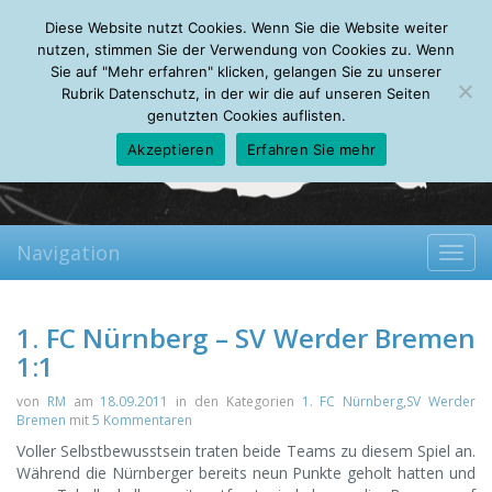
Sunday, 09.08.2026
Diese Website nutzt Cookies. Wenn Sie die Website weiter
Mein Account
About
Autoren
Leseempfehlungen
FAQ
nutzen, stimmen Sie der Verwendung von Cookies zu. Wenn
Sie auf "Mehr erfahren" klicken, gelangen Sie zu unserer
Rubrik Datenschutz, in der wir die auf unseren Seiten
genutzten Cookies auflisten.
Akzeptieren
Erfahren Sie mehr
Navigation
Toggl
navig
1. FC Nürnberg – SV Werder Bremen
1:1
von
RM
am
18.09.2011
in den Kategorien
1. FC Nürnberg
,
SV Werder
Bremen
mit
5 Kommentaren
Voller Selbstbewusstsein traten beide Teams zu diesem Spiel an.
Während die Nürnberger bereits neun Punkte geholt hatten und