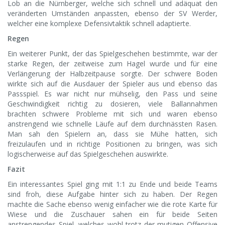
Lob an die Nürnberger, welche sich schnell und adäquat den
veränderten Umständen anpassten, ebenso der SV Werder,
welcher eine komplexe Defensivtaktik schnell adaptierte.
Regen
Ein weiterer Punkt, der das Spielgeschehen bestimmte, war der
starke Regen, der zeitweise zum Hagel wurde und für eine
Verlängerung der Halbzeitpause sorgte. Der schwere Boden
wirkte sich auf die Ausdauer der Spieler aus und ebenso das
Passspiel. Es war nicht nur mühselig, den Pass und seine
Geschwindigkeit richtig zu dosieren, viele Ballannahmen
brachten schwere Probleme mit sich und waren ebenso
anstrengend wie schnelle Läufe auf dem durchnässten Rasen.
Man sah den Spielern an, dass sie Mühe hatten, sich
freizulaufen und in richtige Positionen zu bringen, was sich
logischerweise auf das Spielgeschehen auswirkte.
Fazit
Ein interessantes Spiel ging mit 1:1 zu Ende und beide Teams
sind froh, diese Aufgabe hinter sich zu haben. Der Regen
machte die Sache ebenso wenig einfacher wie die rote Karte für
Wiese und die Zuschauer sahen ein für beide Seiten
anstrengendes Spiel, welches wohl trotz der mutigen Offensive