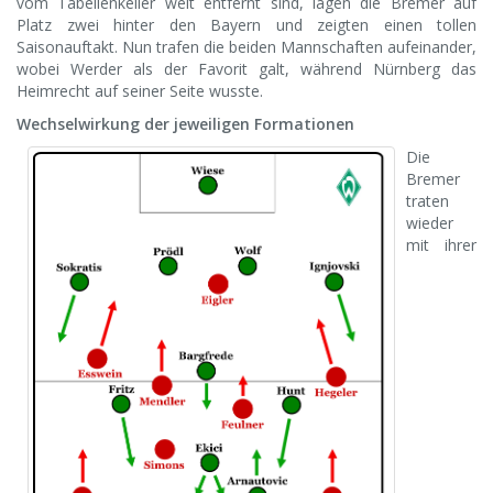
vom Tabellenkeller weit entfernt sind, lagen die Bremer auf
Platz zwei hinter den Bayern und zeigten einen tollen
Saisonauftakt.
Nun trafen die beiden Mannschaften aufeinander,
wobei Werder als der Favorit galt, während Nürnberg das
Heimrecht auf seiner Seite wusste.
Wechselwirkung der jeweiligen Formationen
Die
Bremer
traten
wieder
mit ihrer