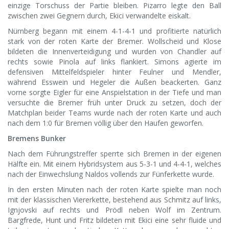
einzige Torschuss der Partie bleiben. Pizarro legte den Ball
zwischen zwei Gegnern durch, Ekici verwandelte eiskalt.
Nürnberg begann mit einem 4-1-4-1 und profitierte natürlich
stark von der roten Karte der Bremer. Wollscheid und Klose
bildeten die Innenverteidigung und wurden von Chandler auf
rechts sowie Pinola auf links flankiert. Simons agierte im
defensiven Mittelfeldspieler hinter Feulner und Mendler,
während Esswein und Hegeler die Außen beackerten. Ganz
vorne sorgte Eigler für eine Anspielstation in der Tiefe und man
versuchte die Bremer früh unter Druck zu setzen, doch der
Matchplan beider Teams wurde nach der roten Karte und auch
nach dem 1:0 für Bremen völlig über den Haufen geworfen.
Bremens Bunker
Nach dem Führungstreffer sperrte sich Bremen in der eigenen
Hälfte ein. Mit einem Hybridsystem aus 5-3-1 und 4-4-1, welches
nach der Einwechslung Naldos vollends zur Fünferkette wurde.
In den ersten Minuten nach der roten Karte spielte man noch
mit der klassischen Viererkette, bestehend aus Schmitz auf links,
Ignjovski auf rechts und Prödl neben Wolf im Zentrum.
Bargfrede, Hunt und Fritz bildeten mit Ekici eine sehr fluide und