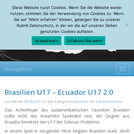
Wednesday, 05.08.2026
Diese Website nutzt Cookies. Wenn Sie die Website weiter
Mein Account
About
Autoren
Leseempfehlungen
FAQ
nutzen, stimmen Sie der Verwendung von Cookies zu. Wenn
Sie auf "Mehr erfahren" klicken, gelangen Sie zu unserer
Rubrik Datenschutz, in der wir die auf unseren Seiten
genutzten Cookies auflisten.
Akzeptieren
Erfahren Sie mehr
Navigation
Toggl
navig
Brasilien U17 – Ecuador U17 2:0
von
RM
am
30.06.2011
in den Kategorien
Junioren
mit
2 Kommentaren
Das Achtelfinale des südamerikanischen Favoriten Brasilien
sollte nicht das erwartete Spektakel sein, der Gegner aus
Ecuador bereitete der U17 der Selecao Probleme.
In einem Spiel in sengender Hitze begann Brasilien stark, doch