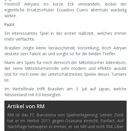
Freistoß Adryans ins kurze Eck verwandeln, wobei der
eigentliche Ersatztorhüter Ecuadors Cuero abermals wackelig
wirkte.
Fazit
Ein interessantes Spiel in der ersten Halbzeit, welches immer
mehr verflachte.
Brasilien zeigte keine berauschende Vorstellung, doch Adryan
deutete sein Talent an und sorgte so für die beiden Treffer.
Mann des Spiels für mich dennoch der Mittelstürmer Ademilson,
der seine Mittelstürmerrolle sehr modern und effektiv ausübt
und für mich einer der unterschätztesten Spieler dieses Turniers
ist.
Im Viertelfinale trifft Brasilien am 3. Juli auf Japan, welche
Neuseeland mit 6:0 besiegten.
Artikel von RM
RM ist das FC Barcelona von Spielverlagerung: Seinen Zenit
hat er im Herbst 2011 gegen Osasuna erreicht. Funfact: Auf
Nachfrage behauptet er immer, er sei MR und nicht RM. Über