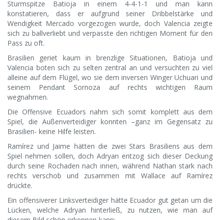
Sturmspitze Batioja in einem 4-4-1-1 und man kann
konstatieren, dass er aufgrund seiner Dribbelstärke und
Wendigkeit Mercado vorgezogen wurde, doch Valencia zeigte
sich zu ballverliebt und verpasste den richtigen Moment für den
Pass zu oft.
Brasilien geriet kaum in brenzlige Situationen, Batioja und
Valencia boten sich zu selten zentral an und versuchten zu viel
alleine auf dem Flügel, wo sie dem inversen Winger Uchuari und
seinem Pendant Sornoza auf rechts wichtigen Raum
wegnahmen.
Die Offensive Ecuadors nahm sich somit komplett aus dem
Spiel, die Außenverteidiger konnten –ganz im Gegensatz zu
Brasilien- keine Hilfe leisten.
Ramírez und Jaime hätten die zwei Stars Brasiliens aus dem
Spiel nehmen sollen, doch Adryan entzog sich dieser Deckung
durch seine Rochaden nach innen, während Nathan stark nach
rechts verschob und zusammen mit Wallace auf Ramírez
drückte.
Ein offensiverer Linksverteidiger hätte Ecuador gut getan um die
Lücken, welche Adryan hinterließ, zu nutzen, wie man auf
diesem Bild schön erkennen kann: