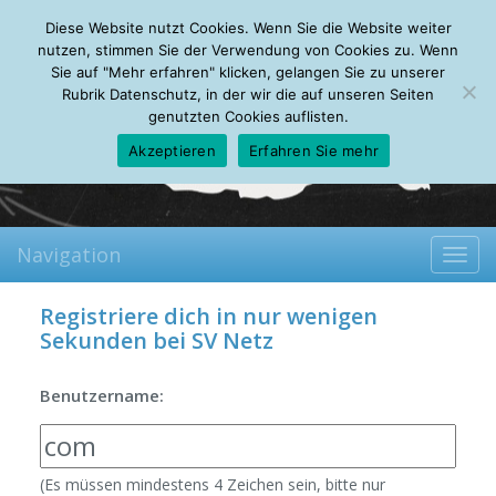
Friday, 07.08.2026
Diese Website nutzt Cookies. Wenn Sie die Website weiter
Mein Account
About
Autoren
Leseempfehlungen
FAQ
nutzen, stimmen Sie der Verwendung von Cookies zu. Wenn
Sie auf "Mehr erfahren" klicken, gelangen Sie zu unserer
Rubrik Datenschutz, in der wir die auf unseren Seiten
genutzten Cookies auflisten.
Akzeptieren
Erfahren Sie mehr
Navigation
Toggl
navig
Registriere dich in nur wenigen
Sekunden bei SV Netz
Benutzername:
(Es müssen mindestens 4 Zeichen sein, bitte nur