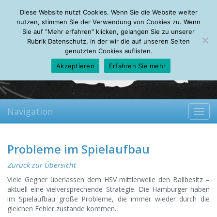
Thursday, 06.08.2026
Diese Website nutzt Cookies. Wenn Sie die Website weiter
Mein Account
About
Autoren
Leseempfehlungen
FAQ
nutzen, stimmen Sie der Verwendung von Cookies zu. Wenn
Sie auf "Mehr erfahren" klicken, gelangen Sie zu unserer
Rubrik Datenschutz, in der wir die auf unseren Seiten
genutzten Cookies auflisten.
Akzeptieren
Erfahren Sie mehr
Navigation
Toggl
navig
Probleme im Spielaufbau
Zurück zur Übersicht
Viele Gegner überlassen dem HSV mittlerweile den Ballbesitz –
aktuell eine vielversprechende Strategie. Die Hamburger haben
im Spielaufbau große Probleme, die immer wieder durch die
gleichen Fehler zustande kommen.