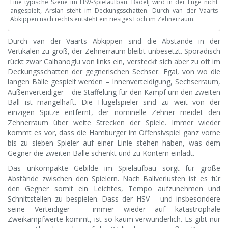
Eine typische Szene im HSV-Spielaufbau. Badelj wird in der Enge nicht
angespielt, Arslan steht im Deckungsschatten. Durch van der Vaarts
Abkippen nach rechts entsteht ein riesiges Loch im Zehnerraum.
Durch van der Vaarts Abkippen sind die Abstände in der
Vertikalen zu groß, der Zehnerraum bleibt unbesetzt. Sporadisch
rückt zwar Calhanoglu von links ein, versteckt sich aber zu oft im
Deckungsschatten der gegnerischen Sechser. Egal, von wo die
langen Bälle gespielt werden – Innenverteidigung, Sechserraum,
Außenverteidiger – die Staffelung für den Kampf um den zweiten
Ball ist mangelhaft. Die Flügelspieler sind zu weit von der
einzigen Spitze entfernt, der nominelle Zehner meidet den
Zehnerraum über weite Strecken der Spiele. Immer wieder
kommt es vor, dass die Hamburger im Offensivspiel ganz vorne
bis zu sieben Spieler auf einer Linie stehen haben, was dem
Gegner die zweiten Bälle schenkt und zu Kontern einlädt.
Das unkompakte Gebilde im Spielaufbau sorgt für große
Abstände zwischen den Spielern. Nach Ballverlusten ist es für
den Gegner somit ein Leichtes, Tempo aufzunehmen und
Schnittstellen zu bespielen. Dass der HSV – und insbesondere
seine Verteidiger – immer wieder auf katastrophale
Zweikampfwerte kommt, ist so kaum verwunderlich. Es gibt nur