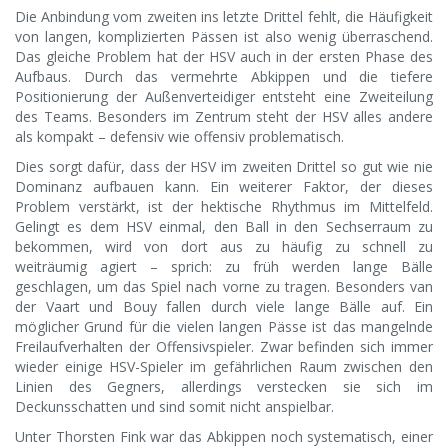
Die Anbindung vom zweiten ins letzte Drittel fehlt, die Häufigkeit
von langen, komplizierten Pässen ist also wenig überraschend.
Das gleiche Problem hat der HSV auch in der ersten Phase des
Aufbaus. Durch das vermehrte Abkippen und die tiefere
Positionierung der Außenverteidiger entsteht eine Zweiteilung
des Teams. Besonders im Zentrum steht der HSV alles andere
als kompakt – defensiv wie offensiv problematisch.
Dies sorgt dafür, dass der HSV im zweiten Drittel so gut wie nie
Dominanz aufbauen kann. Ein weiterer Faktor, der dieses
Problem verstärkt, ist der hektische Rhythmus im Mittelfeld.
Gelingt es dem HSV einmal, den Ball in den Sechserraum zu
bekommen, wird von dort aus zu häufig zu schnell zu
weiträumig agiert – sprich: zu früh werden lange Bälle
geschlagen, um das Spiel nach vorne zu tragen. Besonders van
der Vaart und Bouy fallen durch viele lange Bälle auf. Ein
möglicher Grund für die vielen langen Pässe ist das mangelnde
Freilaufverhalten der Offensivspieler. Zwar befinden sich immer
wieder einige HSV-Spieler im gefährlichen Raum zwischen den
Linien des Gegners, allerdings verstecken sie sich im
Deckunsschatten und sind somit nicht anspielbar.
Unter Thorsten Fink war das Abkippen noch systematisch, einer