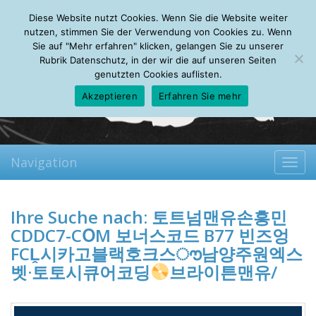
Saturday, 08.08.2026
Diese Website nutzt Cookies. Wenn Sie die Website weiter
Mein Account
About
Autoren
Leseempfehlungen
FAQ
nutzen, stimmen Sie der Verwendung von Cookies zu. Wenn
Sie auf "Mehr erfahren" klicken, gelangen Sie zu unserer
Rubrik Datenschutz, in der wir die auf unseren Seiten
genutzten Cookies auflisten.
Akzeptieren
Erfahren Sie mehr
Navigation
Toggl
navig
Ihre Suche nach:
토트넘맨유손흥민
CDDC7-CՕM 보너스코드 B77 빈즈엉
FCḼ시카고블랙호크스ൗ남양주원엑스
벳·토토시큐어코딩
브라이튼맨유/