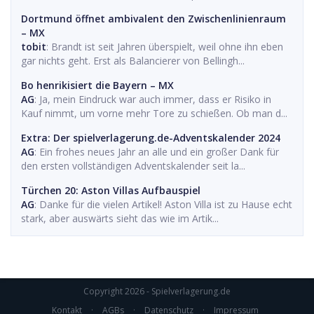
Dortmund öffnet ambivalent den Zwischenlinienraum
– MX
tobit
: Brandt ist seit Jahren überspielt, weil ohne ihn eben
gar nichts geht. Erst als Balancierer von Bellingh...
Bo henrikisiert die Bayern – MX
AG
: Ja, mein Eindruck war auch immer, dass er Risiko in
Kauf nimmt, um vorne mehr Tore zu schießen. Ob man d...
Extra: Der spielverlagerung.de-Adventskalender 2024
AG
: Ein frohes neues Jahr an alle und ein großer Dank für
den ersten vollständigen Adventskalender seit la...
Türchen 20: Aston Villas Aufbauspiel
AG
: Danke für die vielen Artikel! Aston Villa ist zu Hause echt
stark, aber auswärts sieht das wie im Artik...
Copyright 2026 - Spielverlagerung.de
Kontakt
·
AGBs
·
Datenschutz
·
Impressum