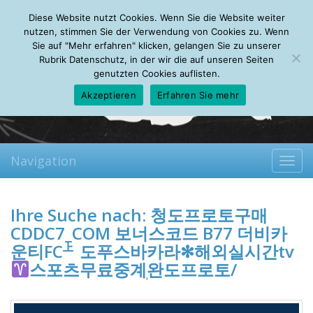
Saturday, 08.08.2026
Diese Website nutzt Cookies. Wenn Sie die Website weiter
Mein Account
About
Autoren
Leseempfehlungen
FAQ
nutzen, stimmen Sie der Verwendung von Cookies zu. Wenn
Sie auf "Mehr erfahren" klicken, gelangen Sie zu unserer
Rubrik Datenschutz, in der wir die auf unseren Seiten
genutzten Cookies auflisten.
Akzeptieren
Erfahren Sie mehr
Navigation
Toggl
navig
Ihre Suche nach:
청도프로토구매
CDDC7_CОM 보너스코드 B77 더비카
운티FC㆖도푸스바카라✻해외실시간tv
스포츠무료중계ֽ완도프로토/